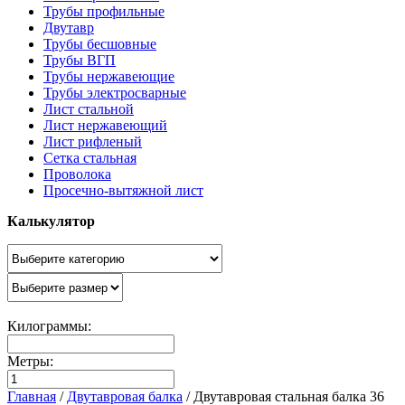
Трубы профильные
Двутавр
Трубы бесшовные
Трубы ВГП
Трубы нержавеющие
Трубы электросварные
Лист стальной
Лист нержавеющий
Лист рифленый
Сетка стальная
Проволока
Просечно-вытяжной лист
Калькулятор
Килограммы:
Метры:
Главная
/
Двутавровая балка
/
Двутавровая стальная балка 36