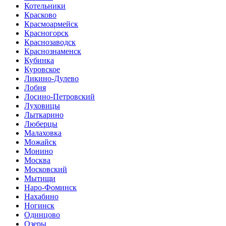
Котельники
Красково
Красмоармейск
Красногорск
Краснозаводск
Краснознаменск
Кубинка
Куровское
Ликино-Дулево
Лобня
Лосино-Петровский
Луховицы
Лыткарино
Люберцы
Малаховка
Можайск
Монино
Москва
Московский
Мытищи
Наро-Фоминск
Нахабино
Ногинск
Одинцово
Озеры