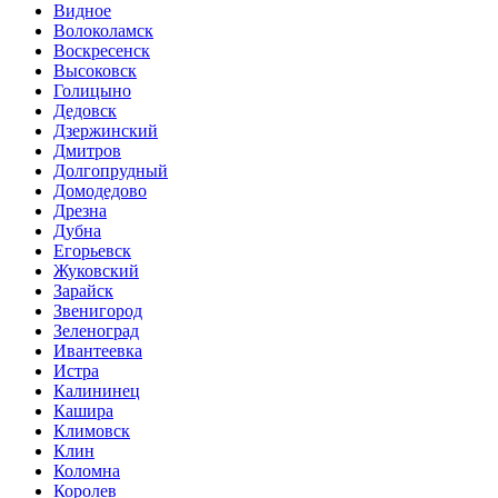
Видное
Волоколамск
Воскресенск
Высоковск
Голицыно
Дедовск
Дзержинский
Дмитров
Долгопрудный
Домодедово
Дрезна
Дубна
Егорьевск
Жуковский
Зарайск
Звенигород
Зеленоград
Ивантеевка
Истра
Калининец
Кашира
Климовск
Клин
Коломна
Королев