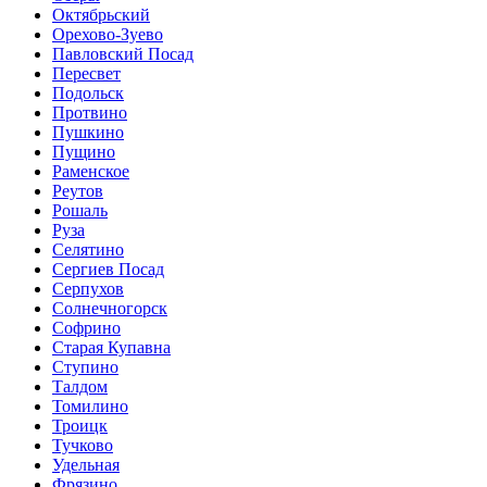
Октябрьский
Орехово-Зуево
Павловский Посад
Пересвет
Подольск
Протвино
Пушкино
Пущино
Раменское
Реутов
Рошаль
Руза
Селятино
Сергиев Посад
Серпухов
Солнечногорск
Софрино
Старая Купавна
Ступино
Талдом
Томилино
Троицк
Тучково
Удельная
Фрязино