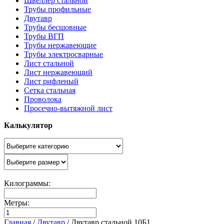
Швеллер стальной
Трубы профильные
Двутавр
Трубы бесшовные
Трубы ВГП
Трубы нержавеющие
Трубы электросварные
Лист стальной
Лист нержавеющий
Лист рифленый
Сетка стальная
Проволока
Просечно-вытяжной лист
Калькулятор
Килограммы:
Метры:
Главная
/
Двутавр
/
Двутавр стальной 10Б1