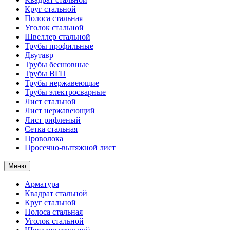
Круг стальной
Полоса стальная
Уголок стальной
Швеллер стальной
Трубы профильные
Двутавр
Трубы бесшовные
Трубы ВГП
Трубы нержавеющие
Трубы электросварные
Лист стальной
Лист нержавеющий
Лист рифленый
Сетка стальная
Проволока
Просечно-вытяжной лист
Меню
Арматура
Квадрат стальной
Круг стальной
Полоса стальная
Уголок стальной