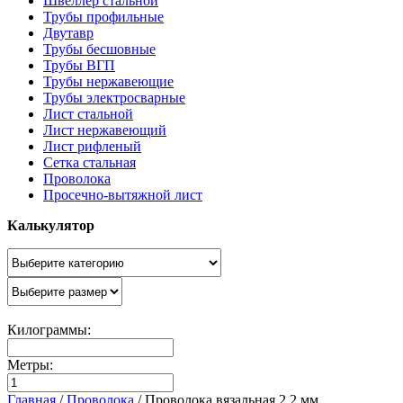
Швеллер стальной
Трубы профильные
Двутавр
Трубы бесшовные
Трубы ВГП
Трубы нержавеющие
Трубы электросварные
Лист стальной
Лист нержавеющий
Лист рифленый
Сетка стальная
Проволока
Просечно-вытяжной лист
Калькулятор
Килограммы:
Метры:
Главная
/
Проволока
/
Проволока вязальная 2,2 мм