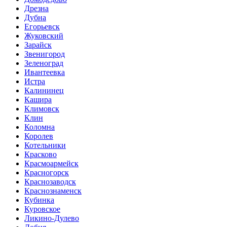
Дрезна
Дубна
Егорьевск
Жуковский
Зарайск
Звенигород
Зеленоград
Ивантеевка
Истра
Калининец
Кашира
Климовск
Клин
Коломна
Королев
Котельники
Красково
Красмоармейск
Красногорск
Краснозаводск
Краснознаменск
Кубинка
Куровское
Ликино-Дулево