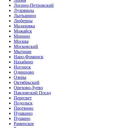
Лобня
Лосино-Петровский
Луховицы
Лыткарино
Люберцы
Малаховка
Можайск
Монино
Москва
Московский
Мытищи
Наро-Фоминск
Нахабино
Ногинск
Одинцово
Озеры
Октябрьский
Орехово-Зуево
Павловский Посад
Пересвет
Подольск
Протвино
Пушкино
Пущино
Раменское