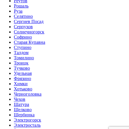
Реутов
Рошаль
Руза
Селятино
Сергиев Посад
Серпухов
Солнечногорск
Софрино
Старая Купавна
Ступино
Талдом
Томилино
Троицк
Тучково
Удельная
Фрязино
Химки
Хотьково
Черноголовка
Чехов
Шатура
Щелково
Щербинка
Электрогорск
Электросталь