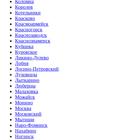
Коломна
Королев
Котельники
Красково
Красмоармейск
Красногорск
Краснозаводск
Краснознаменск
Кубинка
Куровское
Ликино-Дулево
Лобня
Лосино-Петровский
Луховицы
Лыткарино
Люберцы
Малаховка
Можайск
Монино
Москва
Московский
Мытищи
Наро-Фоминск
Нахабино
Ногинск