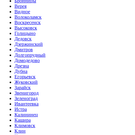
Бронницы
Верея
Видное
Волоколамск
Воскресенск
Высоковск
Голицыно
Дедовск
Дзержинский
Дмитров
Долгопрудный
Домодедово
Дрезна
Дубна
Егорьевск
Жуковский
Зарайск
Звенигород
Зеленоград
Ивантеевка
Истра
Калининец
Кашира
Климовск
Клин