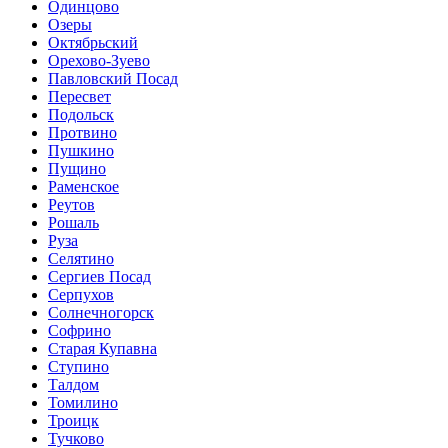
Одинцово
Озеры
Октябрьский
Орехово-Зуево
Павловский Посад
Пересвет
Подольск
Протвино
Пушкино
Пущино
Раменское
Реутов
Рошаль
Руза
Селятино
Сергиев Посад
Серпухов
Солнечногорск
Софрино
Старая Купавна
Ступино
Талдом
Томилино
Троицк
Тучково