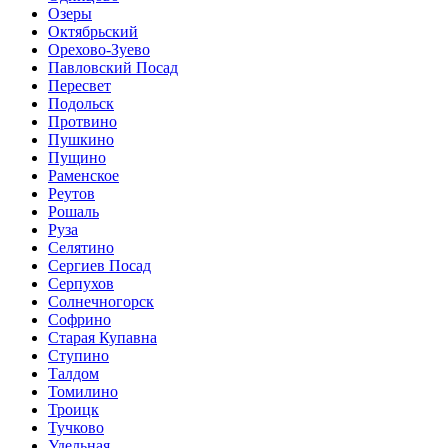
Озеры
Октябрьский
Орехово-Зуево
Павловский Посад
Пересвет
Подольск
Протвино
Пушкино
Пущино
Раменское
Реутов
Рошаль
Руза
Селятино
Сергиев Посад
Серпухов
Солнечногорск
Софрино
Старая Купавна
Ступино
Талдом
Томилино
Троицк
Тучково
Удельная