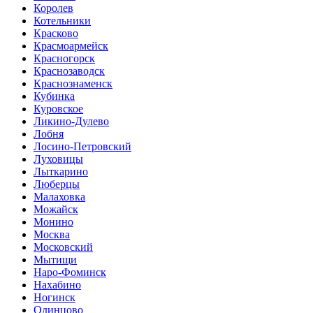
Королев
Котельники
Красково
Красмоармейск
Красногорск
Краснозаводск
Краснознаменск
Кубинка
Куровское
Ликино-Дулево
Лобня
Лосино-Петровский
Луховицы
Лыткарино
Люберцы
Малаховка
Можайск
Монино
Москва
Московский
Мытищи
Наро-Фоминск
Нахабино
Ногинск
Одинцово