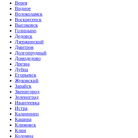
Верея
Видное
Волоколамск
Воскресенск
Высоковск
Голицыно
Дедовск
Дзержинский
Дмитров
Долгопрудный
Домодедово
Дрезна
Дубна
Егорьевск
Жуковский
Зарайск
Звенигород
Зеленоград
Ивантеевка
Истра
Калининец
Кашира
Климовск
Клин
Коломна